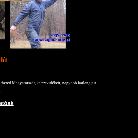
dít
merheted Magyarország karsztvidékeit, nagyobb barlangjait.
a.
hatóak