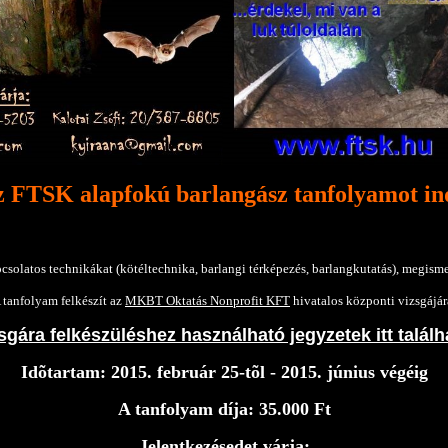
 FTSK alapfokú barlangász tanfolyamot in
kapcsolatos technikákat (kötéltechnika, barlangi térképezés, barlangkutatás), megis
 tanfolyam felkészít az
MKBT Oktatás Nonprofit KFT
hivatalos központi vizsgájár
sgára felkészüléshez használható jegyzetek itt talál
Idõtartam: 2015. február 25-tõl - 2015. június végéig
A tanfolyam díja: 35.000 Ft
Jelentkezésedet várja: