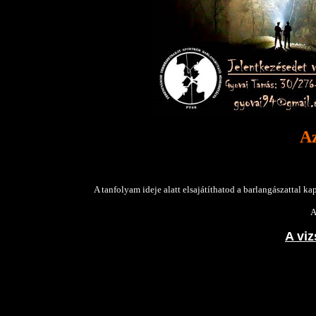
Az
A tanfolyam ideje alatt elsajátíthatod a barlangászattal 
A
A viz