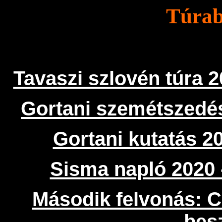
Túrab
Tavaszi szlovén túra 2
Gortani szemétszedés
Gortani kutatás 2
Sisma napló 2020 
Második felvonás: Ca
bes