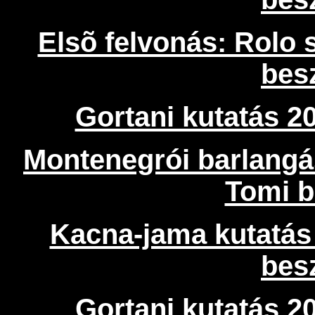
Elsõ felvonás: Rolo 
bes
Gortani kutatás 2
Montenegrói barlangá
Tomi b
Kacna-jama kutatás
bes
Gortani kutatás 2