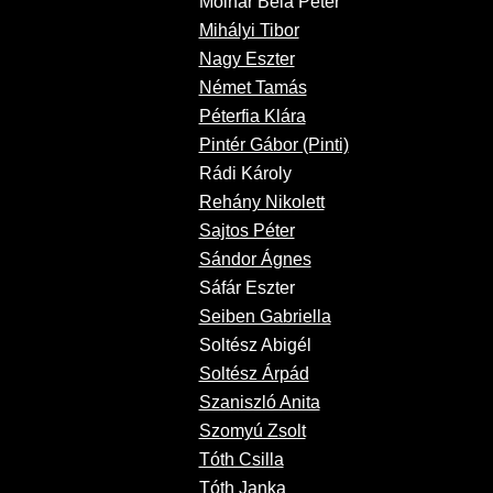
Molnár Béla Péter
Mihályi Tibor
Nagy Eszter
Német Tamás
Péterfia Klára
Pintér Gábor (Pinti)
Rádi Károly
Rehány Nikolett
Sajtos Péter
Sándor Ágnes
Sáfár Eszter
Seiben Gabriella
Soltész Abigél
Soltész Árpád
Szaniszló Anita
Szomyú Zsolt
Tóth Csilla
Tóth Janka