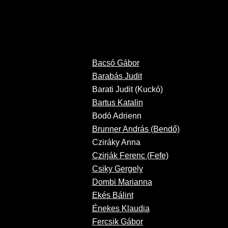
Bacsó Gábor
Barabás Judit
Barati Judit (Kuckó)
Bartus Katalin
Bodó Adrienn
Brunner András (Bendő)
Cziráky Anna
Czirják Ferenc (Fefe)
Csiky Gergely
Dombi Marianna
Ekés Bálint
Énekes Klaudia
Fercsik Gábor