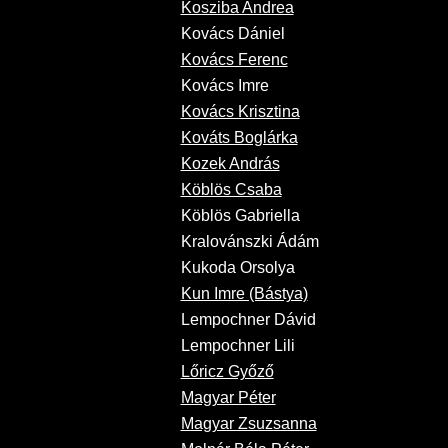
Kosziba Andrea
Kovács Dániel
Kovács Ferenc
Kovács Imre
Kovács Krisztina
Kováts Boglárka
Kozek András
Köblös Csaba
Köblös Gabriella
Kralovánszki Ádám
Kukoda Orsolya
Kun Imre (Bástya)
Lempochner Dávid
Lempochner Lili
Lőricz Győző
Magyar Péter
Magyar Zsuzsanna